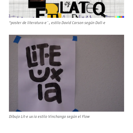
“poster de literatura-e¨ , estilo David Carson según Dall-e
Dibujo Lit-e ux ia estilo Vinchango según el Flow