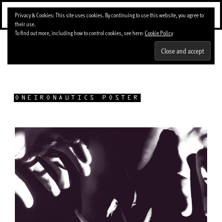
Skip
Menu
Privacy & Cookies: This site uses cookies. By continuing to use this website, you agree to
to
their use.
content
To find out more, including how to control cookies, see here:
Cookie Policy
BLOG
ONEIRONAUTICS POSTER